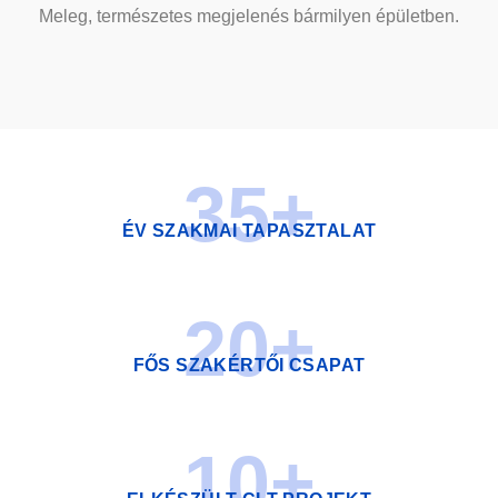
Meleg, természetes megjelenés bármilyen épületben.
35
+
ÉV SZAKMAI TAPASZTALAT
20
+
FŐS SZAKÉRTŐI CSAPAT
10
+