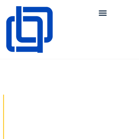
Az Ön CLT és BSH
kivitelezője!
30 éves építőipari tapasztalatot és folyamatos szakmai
fejlődést igyekszünk minden munkánkban kamatoztatni. A
generálkivitelezés mellett a szerkezetépítés különböző
változataiban is magas szintű tudással és tapasztalattal
rendelkezünk. Fontos számunkra a környezettudatosság
ennek fényében erősítjük a szerkezeti munkáinkban a