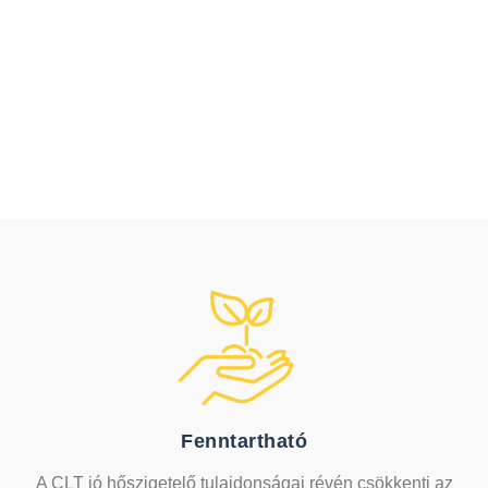
Baross u.
KATTINTS IDE
Fenntartható
A CLT jó hőszigetelő tulajdonságai révén csökkenti az