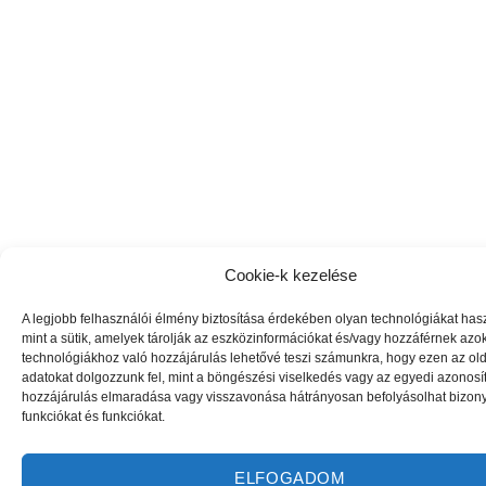
Cookie-k kezelése
A legjobb felhasználói élmény biztosítása érdekében olyan technológiákat has
mint a sütik, amelyek tárolják az eszközinformációkat és/vagy hozzáférnek az
technológiákhoz való hozzájárulás lehetővé teszi számunkra, hogy ezen az ol
adatokat dolgozzunk fel, mint a böngészési viselkedés vagy az egyedi azonosít
hozzájárulás elmaradása vagy visszavonása hátrányosan befolyásolhat bizon
funkciókat és funkciókat.
ELFOGADOM